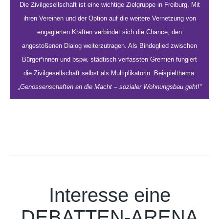
Die Zivilgesellschaft ist eine wichtige Zielgruppe in Freiburg. Mit
ihren Vereinen und der Option auf die weitere Vernetzung von
engagierten Kräften verbindet sich die Chance, den
angestoßenen Dialog weiterzutragen. Als Bindeglied zwischen
Bürger*innen und bspw. städtisch verfassten Gremien fungiert
die Zivilgesellschaft selbst als Multiplikatorin. Beispielthema:
„Genossenschaften an die Macht – sozialer Wohnungsbau geht!“
Interesse eine
DEBATTEN-ARENA